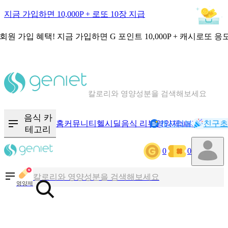
지금 가입하면 10,000P + 로또 10장 지급
회원 가입 혜택!
지금 가입하면
G 포인트 10,000P + 캐시로또 응
칼로리와 영양성분을 검색해보세요
혈당 · 다이어트 음식 검색해보세요
음식 카
홈
커뮤니티
헬시딜
음식 리뷰
영양제
캐시리뷰
기록
친구초
NEW
테고리
음식 · 영양제 리뷰를 찾아보세요
0
0
칼로리와 영양성분을 검색해보세요
영양제
혈당 · 다이어트 음식 검색해보세요
음식 · 영양제 리뷰를 찾아보세요