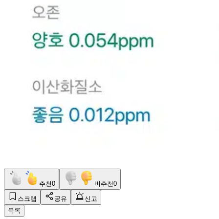
추천
0
비추천
0
스크랩
공유
신고
목록