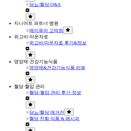
당뇨/혈당 Q&A
지니어트 파트너 병원
메이퓨어 고덕점
위고비·마운자로
위고비/마운자로 후기&정보
영양제·건강기능식품
영양제&건강기능식품 리뷰
혈당·혈압 관리
혈당·혈압 관리 후기·정보
당뇨/혈당 매거진
혈당 친화 식품 & 레시피