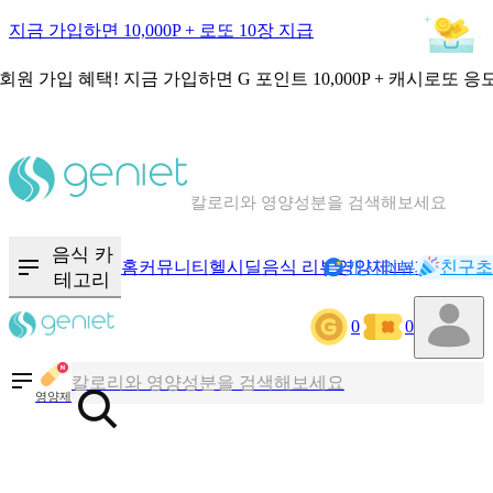
지금 가입하면 10,000P + 로또 10장 지급
회원 가입 혜택!
지금 가입하면
G 포인트 10,000P + 캐시로또 응
칼로리와 영양성분을 검색해보세요
혈당 · 다이어트 음식 검색해보세요
음식 카
홈
커뮤니티
헬시딜
음식 리뷰
영양제
캐시리뷰
기록
친구초
NEW
테고리
음식 · 영양제 리뷰를 찾아보세요
0
0
칼로리와 영양성분을 검색해보세요
영양제
혈당 · 다이어트 음식 검색해보세요
음식 · 영양제 리뷰를 찾아보세요