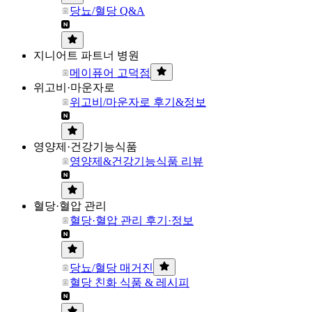
당뇨/혈당 Q&A
지니어트 파트너 병원
메이퓨어 고덕점
위고비·마운자로
위고비/마운자로 후기&정보
영양제·건강기능식품
영양제&건강기능식품 리뷰
혈당·혈압 관리
혈당·혈압 관리 후기·정보
당뇨/혈당 매거진
혈당 친화 식품 & 레시피