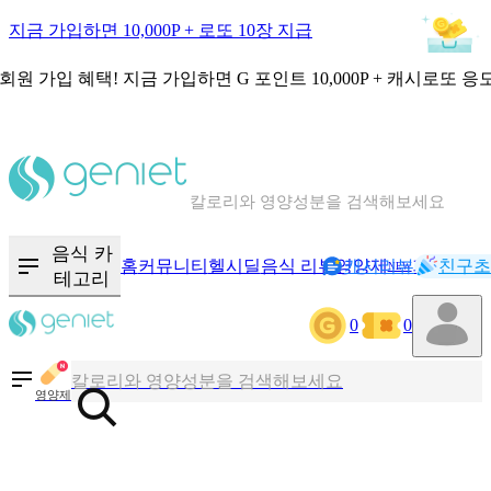
지금 가입하면 10,000P + 로또 10장 지급
회원 가입 혜택!
지금 가입하면
G 포인트 10,000P + 캐시로또 응
칼로리와 영양성분을 검색해보세요
혈당 · 다이어트 음식 검색해보세요
음식 카
홈
커뮤니티
헬시딜
음식 리뷰
영양제
캐시리뷰
기록
친구초
NEW
테고리
음식 · 영양제 리뷰를 찾아보세요
0
0
칼로리와 영양성분을 검색해보세요
영양제
혈당 · 다이어트 음식 검색해보세요
음식 · 영양제 리뷰를 찾아보세요