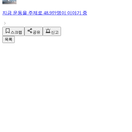
지금
운동
을 주제로
48.9만명
이 이야기 중
스크랩
공유
신고
목록