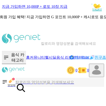
지금 가입하면 10,000P + 로또 10장 지급
회원 가입 혜택!
지금 가입하면
G 포인트 10,000P + 캐시로또 응
칼로리와 영양성분을 검색해보세요
혈당 · 다이어트 음식 검색해보세요
음식 카
홈
커뮤니티
헬시딜
음식 리뷰
영양제
캐시리뷰
기록
친구초
NEW
테고리
음식 · 영양제 리뷰를 찾아보세요
0
0
칼로리와 영양성분을 검색해보세요
영양제
혈당 · 다이어트 음식 검색해보세요
음식 · 영양제 리뷰를 찾아보세요