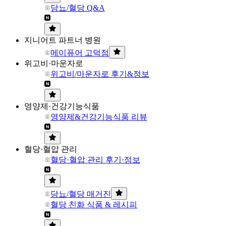
당뇨/혈당 Q&A
지니어트 파트너 병원
메이퓨어 고덕점
위고비·마운자로
위고비/마운자로 후기&정보
영양제·건강기능식품
영양제&건강기능식품 리뷰
혈당·혈압 관리
혈당·혈압 관리 후기·정보
당뇨/혈당 매거진
혈당 친화 식품 & 레시피