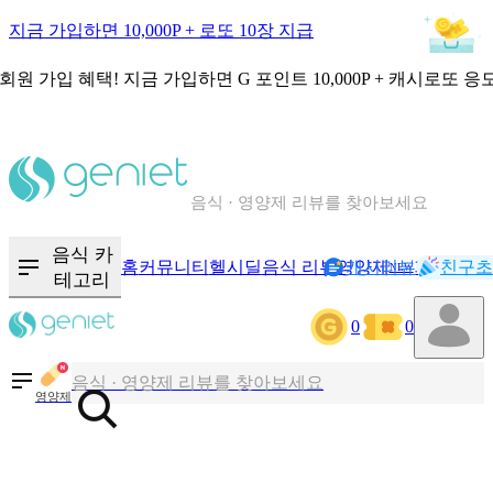
지금 가입하면 10,000P + 로또 10장 지급
회원 가입 혜택!
지금 가입하면
G 포인트 10,000P + 캐시로또 응
칼로리와 영양성분을 검색해보세요
혈당 · 다이어트 음식 검색해보세요
음식 · 영양제 리뷰를 찾아보세요
음식 카
홈
커뮤니티
헬시딜
음식 리뷰
영양제
캐시리뷰
기록
친구초
NEW
테고리
칼로리와 영양성분을 검색해보세요
0
0
혈당 · 다이어트 음식 검색해보세요
음식 · 영양제 리뷰를 찾아보세요
영양제