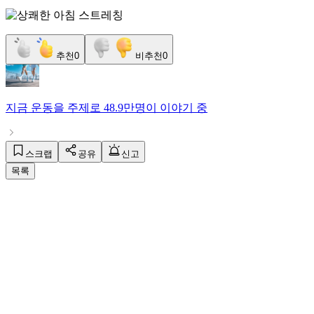
추천
0
비추천
0
지금
운동
을 주제로
48.9만명
이 이야기 중
스크랩
공유
신고
목록