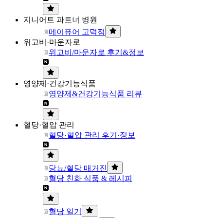
지니어트 파트너 병원
메이퓨어 고덕점
위고비·마운자로
위고비/마운자로 후기&정보
영양제·건강기능식품
영양제&건강기능식품 리뷰
혈당·혈압 관리
혈당·혈압 관리 후기·정보
당뇨/혈당 매거진
혈당 친화 식품 & 레시피
혈당 일기