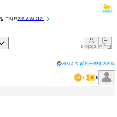
0장
드려요
가입하러 가기
마이페이지
로그인
캐시리뷰
친구초대 이벤트
0
0