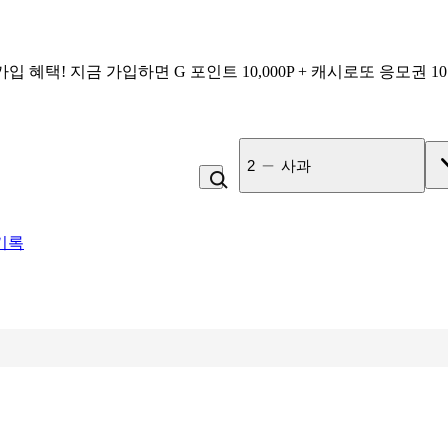
가입 혜택!
지금 가입하면
G 포인트 10,000P + 캐시로또 응모권 1
3
잡곡밥
기록