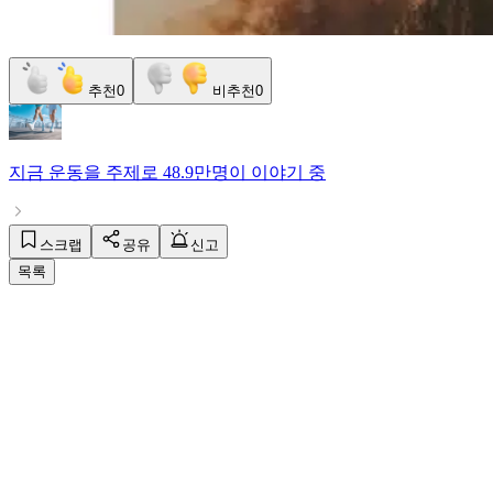
추천
0
비추천
0
지금
운동
을 주제로
48.9만명
이 이야기 중
스크랩
공유
신고
목록