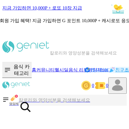
지금 가입하면 10,000P + 로또 10장 지급
회원 가입 혜택!
지금 가입하면
G 포인트 10,000P + 캐시로또 응
칼로리와 영양성분을 검색해보세요
혈당 · 다이어트 음식 검색해보세요
음식 카
홈
커뮤니티
헬시딜
음식 리뷰
영양제
캐시리뷰
기록
친구초
NEW
테고리
음식 · 영양제 리뷰를 찾아보세요
0
0
칼로리와 영양성분을 검색해보세요
영양제
혈당 · 다이어트 음식 검색해보세요
음식 · 영양제 리뷰를 찾아보세요