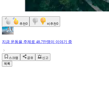
추천
0
비추천
0
지금
운동
을 주제로
48.7만명
이 이야기 중
스크랩
공유
신고
목록