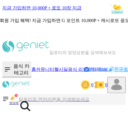
지금 가입하면 10,000P + 로또 10장 지급
회원 가입 혜택!
지금 가입하면
G 포인트 10,000P + 캐시로또 응
칼로리와 영양성분을 검색해보세요
혈당 · 다이어트 음식 검색해보세요
음식 카
홈
커뮤니티
헬시딜
음식 리뷰
영양제
캐시리뷰
기록
친구초
NEW
테고리
음식 · 영양제 리뷰를 찾아보세요
0
0
칼로리와 영양성분을 검색해보세요
영양제
혈당 · 다이어트 음식 검색해보세요
음식 · 영양제 리뷰를 찾아보세요