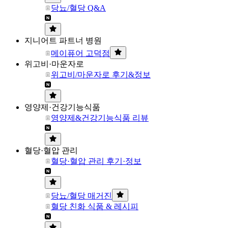
당뇨/혈당 Q&A
지니어트 파트너 병원
메이퓨어 고덕점
위고비·마운자로
위고비/마운자로 후기&정보
영양제·건강기능식품
영양제&건강기능식품 리뷰
혈당·혈압 관리
혈당·혈압 관리 후기·정보
당뇨/혈당 매거진
혈당 친화 식품 & 레시피