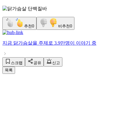
추천
0
비추천
0
지금
닭가슴살
을 주제로
3.9만명
이 이야기 중
스크랩
공유
신고
목록