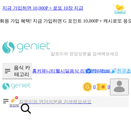
지금 가입하면 10,000P + 로또 10장 지급
회원 가입 혜택!
지금 가입하면
G 포인트 10,000P + 캐시로또 응
칼로리와 영양성분을 검색해보세요
혈당 · 다이어트 음식 검색해보세요
음식 카
홈
커뮤니티
헬시딜
음식 리뷰
영양제
캐시리뷰
기록
친구초
NEW
테고리
음식 · 영양제 리뷰를 찾아보세요
0
0
칼로리와 영양성분을 검색해보세요
영양제
혈당 · 다이어트 음식 검색해보세요
음식 · 영양제 리뷰를 찾아보세요