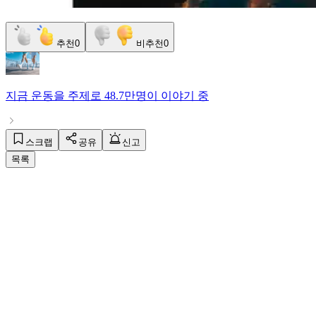
추천
0
비추천
0
지금
운동
을 주제로
48.7만명
이 이야기 중
스크랩
공유
신고
목록