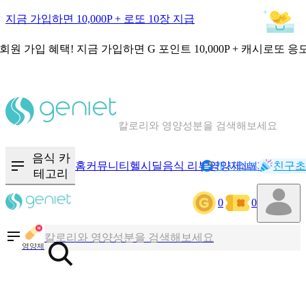
지금 가입하면 10,000P + 로또 10장 지급
회원 가입 혜택!
지금 가입하면
G 포인트 10,000P + 캐시로또 응
칼로리와 영양성분을 검색해보세요
혈당 · 다이어트 음식 검색해보세요
음식 · 영양제 리뷰를 찾아보세요
음식 카
홈
커뮤니티
헬시딜
음식 리뷰
영양제
캐시리뷰
기록
친구초
NEW
테고리
0
0
칼로리와 영양성분을 검색해보세요
혈당 · 다이어트 음식 검색해보세요
영양제
음식 · 영양제 리뷰를 찾아보세요