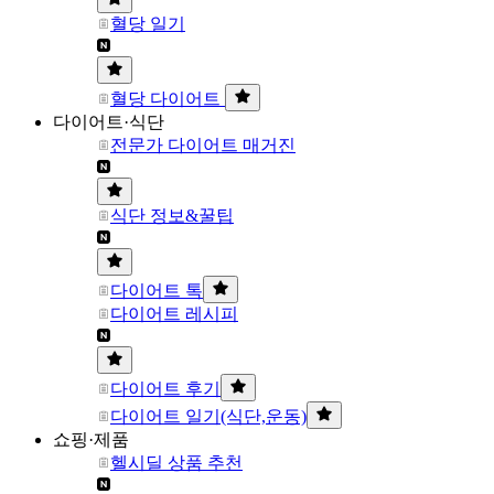
혈당 일기
혈당 다이어트
다이어트·식단
전문가 다이어트 매거진
식단 정보&꿀팁
다이어트 톡
다이어트 레시피
다이어트 후기
다이어트 일기(식단,운동)
쇼핑·제품
헬시딜 상품 추천