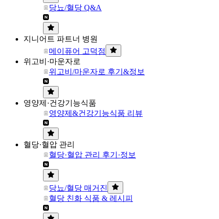
당뇨/혈당 Q&A
지니어트 파트너 병원
메이퓨어 고덕점
위고비·마운자로
위고비/마운자로 후기&정보
영양제·건강기능식품
영양제&건강기능식품 리뷰
혈당·혈압 관리
혈당·혈압 관리 후기·정보
당뇨/혈당 매거진
혈당 친화 식품 & 레시피