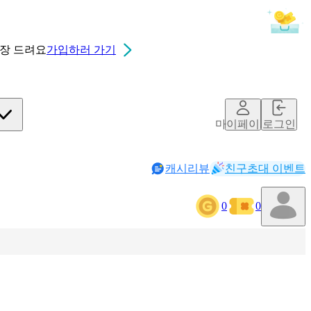
0장
드려요
가입하러 가기
마이페이지
로그인
캐시리뷰
친구초대 이벤트
0
0