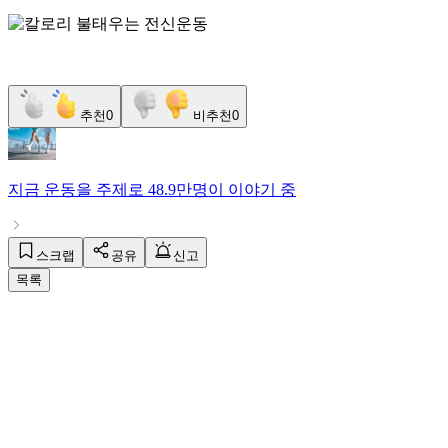
추천
0
비추천
0
지금
운동
을 주제로
48.9만명
이 이야기 중
스크랩
공유
신고
목록