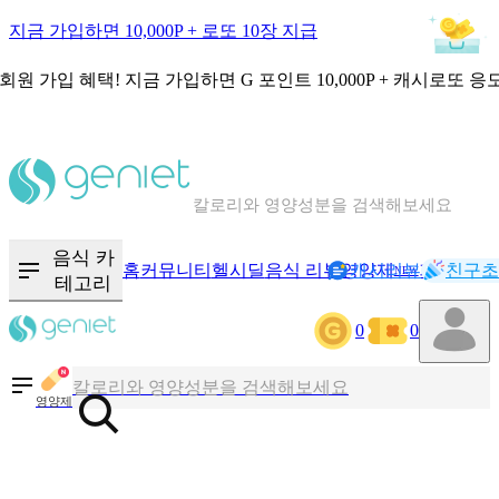
지금 가입하면 10,000P + 로또 10장 지급
회원 가입 혜택!
지금 가입하면
G 포인트 10,000P + 캐시로또 응
칼로리와 영양성분을 검색해보세요
혈당 · 다이어트 음식 검색해보세요
음식 카
홈
커뮤니티
헬시딜
음식 리뷰
영양제
캐시리뷰
기록
친구초
NEW
테고리
음식 · 영양제 리뷰를 찾아보세요
0
0
칼로리와 영양성분을 검색해보세요
영양제
혈당 · 다이어트 음식 검색해보세요
음식 · 영양제 리뷰를 찾아보세요