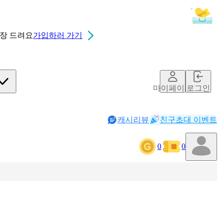
0장
드려요
가입하러 가기
마이페이지
로그인
캐시리뷰
친구초대 이벤트
0
0