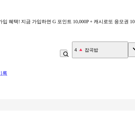
가입 혜택!
지금 가입하면
G 포인트 10,000P + 캐시로또 응모권 1
4
잡곡밥
기록