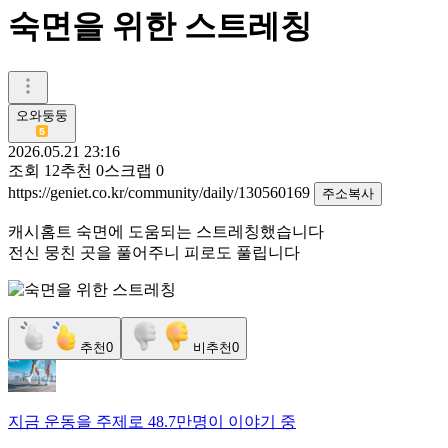
숙면을 위한 스트레칭
오와둥둥
2026.05.21 23:16
조회
12
추천
0
스크랩
0
https://geniet.co.kr/community/daily/130560169
주소복사
캐시홈트 숙면에 도움되는 스트레칭했습니다
전신 뭉친 곳을 풀어주니 피로도 풀립니다
추천
0
비추천
0
지금
운동
을 주제로
48.7만명
이 이야기 중