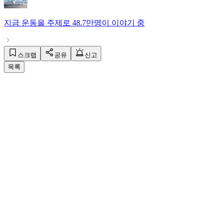
지금
운동
을 주제로
48.7만명
이 이야기 중
스크랩
공유
신고
목록