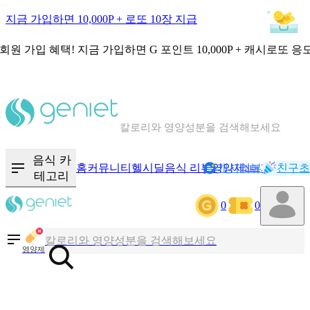
지금 가입하면 10,000P + 로또 10장 지급
회원 가입 혜택!
지금 가입하면
G 포인트 10,000P + 캐시로또 응
칼로리와 영양성분을 검색해보세요
혈당 · 다이어트 음식 검색해보세요
음식 카
홈
커뮤니티
헬시딜
음식 리뷰
영양제
캐시리뷰
기록
친구초
NEW
테고리
음식 · 영양제 리뷰를 찾아보세요
0
0
칼로리와 영양성분을 검색해보세요
영양제
혈당 · 다이어트 음식 검색해보세요
음식 · 영양제 리뷰를 찾아보세요