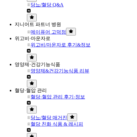
당뇨/혈당 Q&A
지니어트 파트너 병원
메이퓨어 고덕점
위고비·마운자로
위고비/마운자로 후기&정보
영양제·건강기능식품
영양제&건강기능식품 리뷰
혈당·혈압 관리
혈당·혈압 관리 후기·정보
당뇨/혈당 매거진
혈당 친화 식품 & 레시피