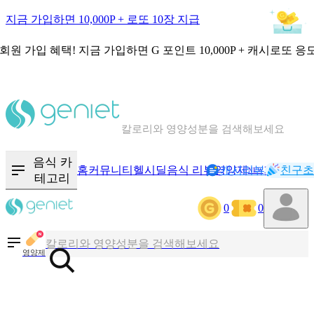
지금 가입하면 10,000P + 로또 10장 지급
회원 가입 혜택!
지금 가입하면
G 포인트 10,000P + 캐시로또 응
칼로리와 영양성분을 검색해보세요
혈당 · 다이어트 음식 검색해보세요
음식 카
홈
커뮤니티
헬시딜
음식 리뷰
영양제
캐시리뷰
기록
친구초
NEW
테고리
음식 · 영양제 리뷰를 찾아보세요
0
0
칼로리와 영양성분을 검색해보세요
영양제
혈당 · 다이어트 음식 검색해보세요
음식 · 영양제 리뷰를 찾아보세요