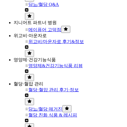
당뇨/혈당 Q&A
지니어트 파트너 병원
메이퓨어 고덕점
위고비·마운자로
위고비/마운자로 후기&정보
영양제·건강기능식품
영양제&건강기능식품 리뷰
혈당·혈압 관리
혈당·혈압 관리 후기·정보
당뇨/혈당 매거진
혈당 친화 식품 & 레시피