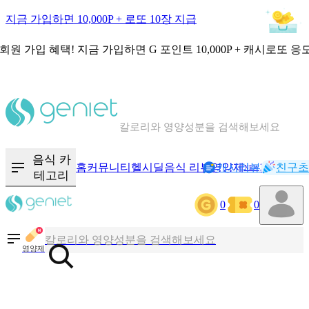
지금 가입하면 10,000P + 로또 10장 지급
회원 가입 혜택!
지금 가입하면
G 포인트 10,000P + 캐시로또 응
칼로리와 영양성분을 검색해보세요
혈당 · 다이어트 음식 검색해보세요
음식 카
홈
커뮤니티
헬시딜
음식 리뷰
영양제
캐시리뷰
기록
친구초
NEW
테고리
음식 · 영양제 리뷰를 찾아보세요
0
0
칼로리와 영양성분을 검색해보세요
영양제
혈당 · 다이어트 음식 검색해보세요
음식 · 영양제 리뷰를 찾아보세요