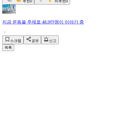
추천
0
비추천
0
지금
운동
을 주제로
48.9만명
이 이야기 중
스크랩
공유
신고
목록