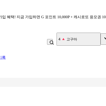
가입 혜택!
지금 가입하면
G 포인트 10,000P + 캐시로또 응모권 1
5
비_플레인 쿽
기록