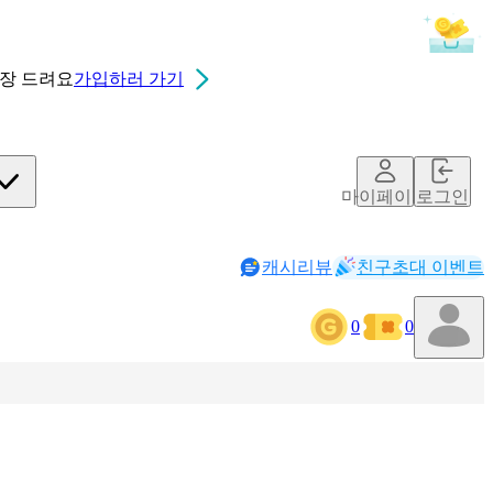
0장
드려요
가입하러 가기
마이페이지
로그인
캐시리뷰
친구초대 이벤트
0
0