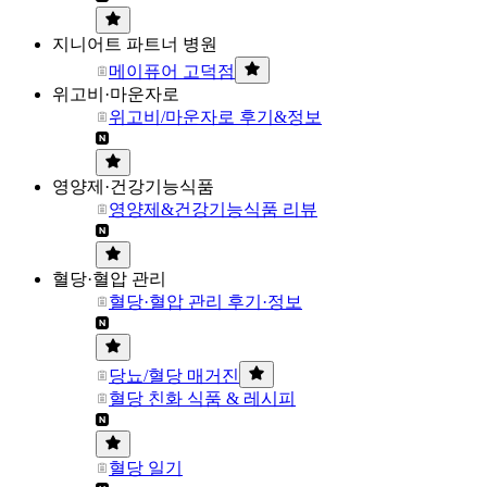
지니어트 파트너 병원
메이퓨어 고덕점
위고비·마운자로
위고비/마운자로 후기&정보
영양제·건강기능식품
영양제&건강기능식품 리뷰
혈당·혈압 관리
혈당·혈압 관리 후기·정보
당뇨/혈당 매거진
혈당 친화 식품 & 레시피
혈당 일기