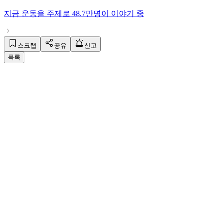
지금
운동
을 주제로
48.7만명
이 이야기 중
스크랩
공유
신고
목록