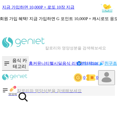
지금 가입하면 10,000P + 로또 10장 지급
회원 가입 혜택!
지금 가입하면
G 포인트 10,000P + 캐시로또 응
칼로리와 영양성분을 검색해보세요
혈당 · 다이어트 음식 검색해보세요
음식 카
홈
커뮤니티
헬시딜
음식 리뷰
영양제
캐시리뷰
기록
친구초
NEW
테고리
음식 · 영양제 리뷰를 찾아보세요
0
0
칼로리와 영양성분을 검색해보세요
영양제
혈당 · 다이어트 음식 검색해보세요
음식 · 영양제 리뷰를 찾아보세요