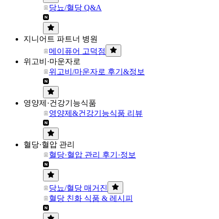
당뇨/혈당 Q&A
지니어트 파트너 병원
메이퓨어 고덕점
위고비·마운자로
위고비/마운자로 후기&정보
영양제·건강기능식품
영양제&건강기능식품 리뷰
혈당·혈압 관리
혈당·혈압 관리 후기·정보
당뇨/혈당 매거진
혈당 친화 식품 & 레시피