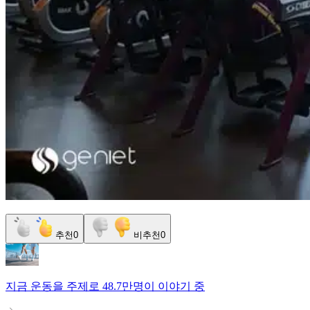
추천
0
비추천
0
지금
운동
을 주제로
48.7만명
이 이야기 중