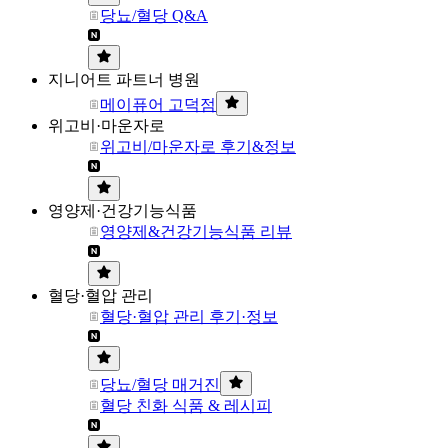
당뇨/혈당 Q&A
지니어트 파트너 병원
메이퓨어 고덕점
위고비·마운자로
위고비/마운자로 후기&정보
영양제·건강기능식품
영양제&건강기능식품 리뷰
혈당·혈압 관리
혈당·혈압 관리 후기·정보
당뇨/혈당 매거진
혈당 친화 식품 & 레시피