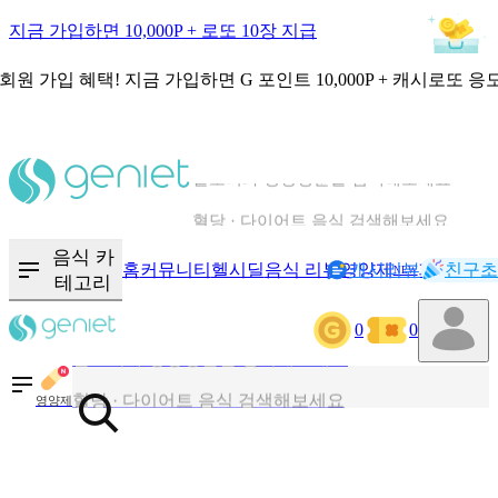
지금 가입하면 10,000P + 로또 10장 지급
회원 가입 혜택!
지금 가입하면
G 포인트 10,000P + 캐시로또 응
칼로리와 영양성분을 검색해보세요
혈당 · 다이어트 음식 검색해보세요
음식 · 영양제 리뷰를 찾아보세요
음식 카
홈
커뮤니티
헬시딜
음식 리뷰
영양제
캐시리뷰
기록
친구초
NEW
테고리
0
0
칼로리와 영양성분을 검색해보세요
혈당 · 다이어트 음식 검색해보세요
영양제
음식 · 영양제 리뷰를 찾아보세요