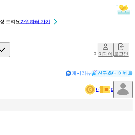
0장
드려요
가입하러 가기
마이페이지
로그인
캐시리뷰
친구초대 이벤트
0
0