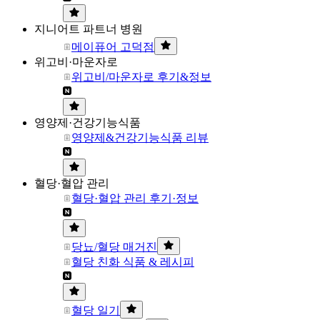
지니어트 파트너 병원
메이퓨어 고덕점
위고비·마운자로
위고비/마운자로 후기&정보
영양제·건강기능식품
영양제&건강기능식품 리뷰
혈당·혈압 관리
혈당·혈압 관리 후기·정보
당뇨/혈당 매거진
혈당 친화 식품 & 레시피
혈당 일기