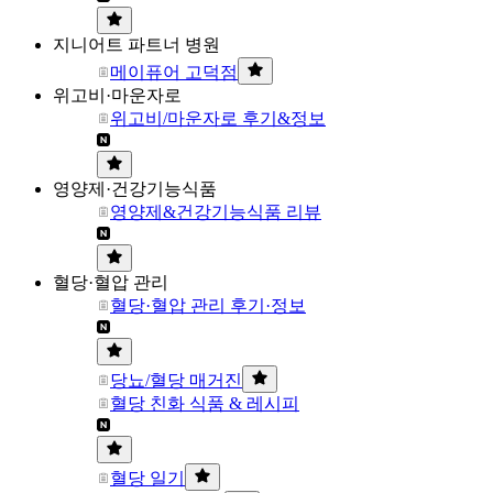
지니어트 파트너 병원
메이퓨어 고덕점
위고비·마운자로
위고비/마운자로 후기&정보
영양제·건강기능식품
영양제&건강기능식품 리뷰
혈당·혈압 관리
혈당·혈압 관리 후기·정보
당뇨/혈당 매거진
혈당 친화 식품 & 레시피
혈당 일기