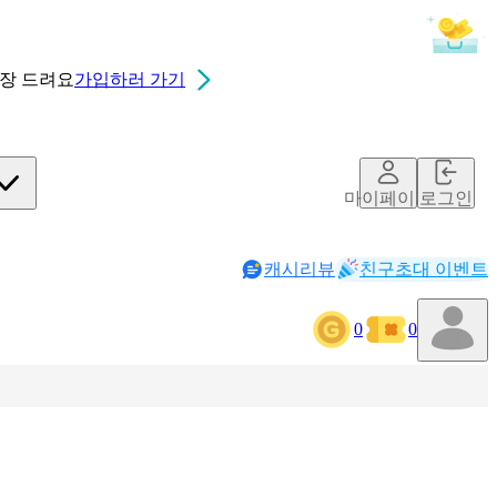
0장
드려요
가입하러 가기
마이페이지
로그인
캐시리뷰
친구초대 이벤트
0
0