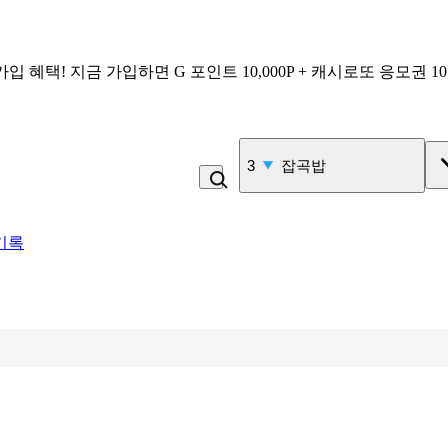
가입 혜택!
지금 가입하면
G 포인트 10,000P + 캐시로또 응모권 1
4
비_플레인 쿽
기록