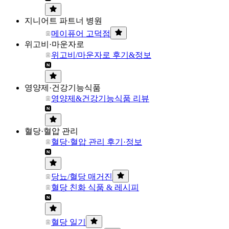
지니어트 파트너 병원
메이퓨어 고덕점
위고비·마운자로
위고비/마운자로 후기&정보
영양제·건강기능식품
영양제&건강기능식품 리뷰
혈당·혈압 관리
혈당·혈압 관리 후기·정보
당뇨/혈당 매거진
혈당 친화 식품 & 레시피
혈당 일기