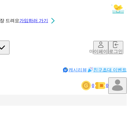
0장
드려요
가입하러 가기
마이페이지
로그인
캐시리뷰
친구초대 이벤트
0
0