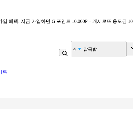
가입 혜택!
지금 가입하면
G 포인트 10,000P + 캐시로또 응모권 1
4
잡곡밥
기록