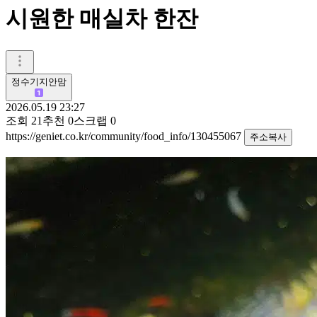
시원한 매실차 한잔
정수기지안맘
2026.05.19 23:27
조회
21
추천
0
스크랩
0
https://geniet.co.kr/community/food_info/130455067
주소복사