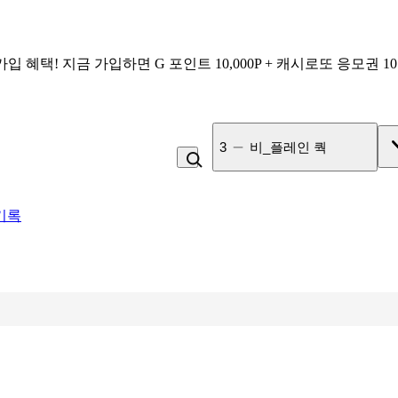
가입 혜택!
지금 가입하면
G 포인트 10,000P + 캐시로또 응모권 1
3
비_플레인 쿽
기록