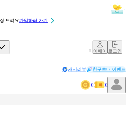
0장
드려요
가입하러 가기
마이페이지
로그인
캐시리뷰
친구초대 이벤트
0
0