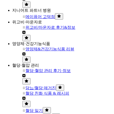
지니어트 파트너 병원
메이퓨어 고덕점
위고비·마운자로
위고비/마운자로 후기&정보
영양제·건강기능식품
영양제&건강기능식품 리뷰
혈당·혈압 관리
혈당·혈압 관리 후기·정보
당뇨/혈당 매거진
혈당 친화 식품 & 레시피
혈당 일기