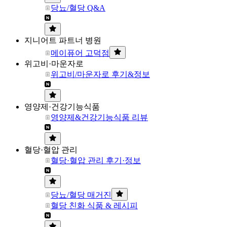
당뇨/혈당 Q&A
지니어트 파트너 병원
메이퓨어 고덕점
위고비·마운자로
위고비/마운자로 후기&정보
영양제·건강기능식품
영양제&건강기능식품 리뷰
혈당·혈압 관리
혈당·혈압 관리 후기·정보
당뇨/혈당 매거진
혈당 친화 식품 & 레시피