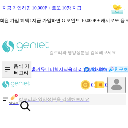
지금 가입하면 10,000P + 로또 10장 지급
회원 가입 혜택!
지금 가입하면
G 포인트 10,000P + 캐시로또 응
칼로리와 영양성분을 검색해보세요
혈당 · 다이어트 음식 검색해보세요
음식 · 영양제 리뷰를 찾아보세요
음식 카
홈
커뮤니티
헬시딜
음식 리뷰
영양제
캐시리뷰
기록
친구초
NEW
테고리
0
0
칼로리와 영양성분을 검색해보세요
혈당 · 다이어트 음식 검색해보세요
영양제
음식 · 영양제 리뷰를 찾아보세요