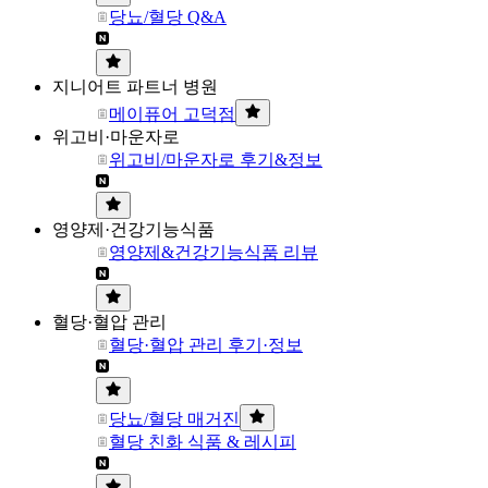
당뇨/혈당 Q&A
지니어트 파트너 병원
메이퓨어 고덕점
위고비·마운자로
위고비/마운자로 후기&정보
영양제·건강기능식품
영양제&건강기능식품 리뷰
혈당·혈압 관리
혈당·혈압 관리 후기·정보
당뇨/혈당 매거진
혈당 친화 식품 & 레시피