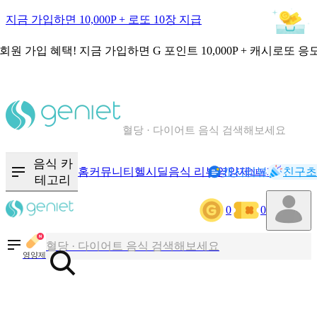
지금 가입하면 10,000P + 로또 10장 지급
회원 가입 혜택!
지금 가입하면
G 포인트 10,000P + 캐시로또 응
칼로리와 영양성분을 검색해보세요
혈당 · 다이어트 음식 검색해보세요
음식 · 영양제 리뷰를 찾아보세요
음식 카
홈
커뮤니티
헬시딜
음식 리뷰
영양제
캐시리뷰
기록
친구초
NEW
테고리
0
0
칼로리와 영양성분을 검색해보세요
혈당 · 다이어트 음식 검색해보세요
영양제
음식 · 영양제 리뷰를 찾아보세요