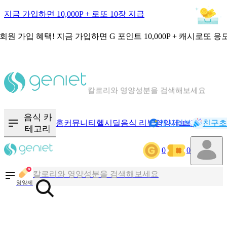
지금 가입하면 10,000P + 로또 10장 지급
회원 가입 혜택!
지금 가입하면
G 포인트 10,000P + 캐시로또 응
칼로리와 영양성분을 검색해보세요
혈당 · 다이어트 음식 검색해보세요
음식 · 영양제 리뷰를 찾아보세요
음식 카
홈
커뮤니티
헬시딜
음식 리뷰
영양제
캐시리뷰
기록
친구초
NEW
테고리
0
0
칼로리와 영양성분을 검색해보세요
혈당 · 다이어트 음식 검색해보세요
영양제
음식 · 영양제 리뷰를 찾아보세요