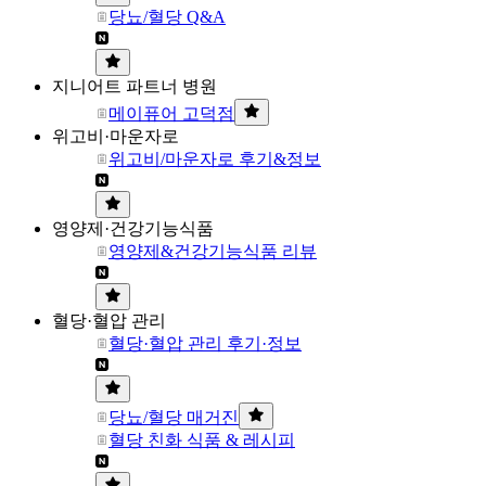
당뇨/혈당 Q&A
지니어트 파트너 병원
메이퓨어 고덕점
위고비·마운자로
위고비/마운자로 후기&정보
영양제·건강기능식품
영양제&건강기능식품 리뷰
혈당·혈압 관리
혈당·혈압 관리 후기·정보
당뇨/혈당 매거진
혈당 친화 식품 & 레시피