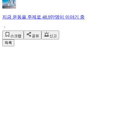
지금
운동
을 주제로
48.9만명
이 이야기 중
스크랩
공유
신고
목록