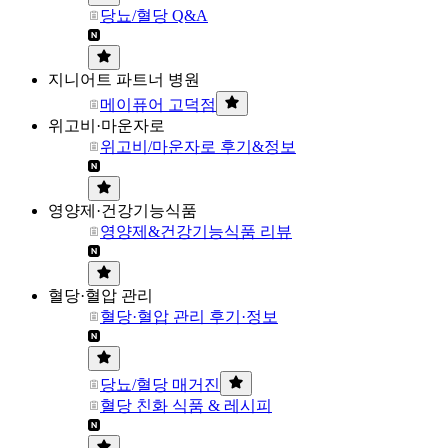
당뇨/혈당 Q&A
지니어트 파트너 병원
메이퓨어 고덕점
위고비·마운자로
위고비/마운자로 후기&정보
영양제·건강기능식품
영양제&건강기능식품 리뷰
혈당·혈압 관리
혈당·혈압 관리 후기·정보
당뇨/혈당 매거진
혈당 친화 식품 & 레시피