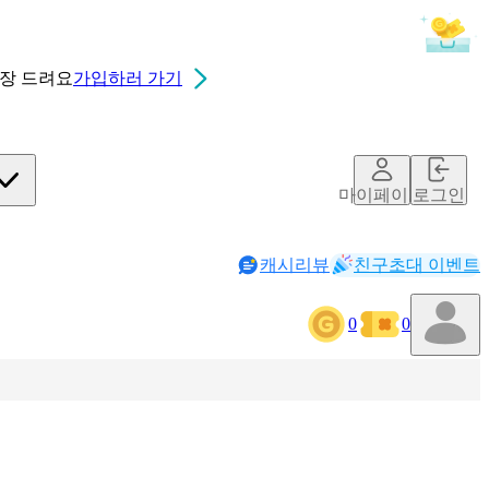
0장
드려요
가입하러 가기
마이페이지
로그인
캐시리뷰
친구초대 이벤트
0
0