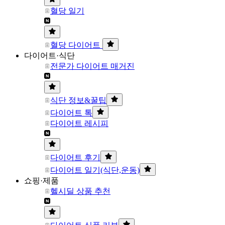
혈당 일기
혈당 다이어트
다이어트·식단
전문가 다이어트 매거진
식단 정보&꿀팁
다이어트 톡
다이어트 레시피
다이어트 후기
다이어트 일기(식단,운동)
쇼핑·제품
헬시딜 상품 추천