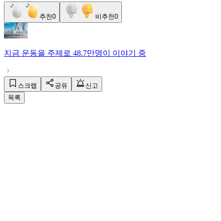
추천
0
비추천
0
지금
운동
을 주제로
48.7만명
이 이야기 중
스크랩
공유
신고
목록