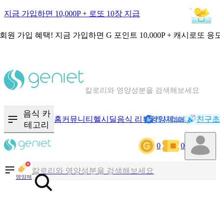
지금 가입하면 10,000P + 로또 10장 지급
회원 가입 혜택!
지금 가입하면
G 포인트 10,000P + 캐시로또 응
칼로리와 영양성분을 검색해보세요
혈당 · 다이어트 음식 검색해보세요
음식 카
홈
커뮤니티
헬시딜
음식 리뷰
영양제
캐시리뷰
기록
친구초
NEW
테고리
음식 · 영양제 리뷰를 찾아보세요
0
0
칼로리와 영양성분을 검색해보세요
영양제
혈당 · 다이어트 음식 검색해보세요
음식 · 영양제 리뷰를 찾아보세요