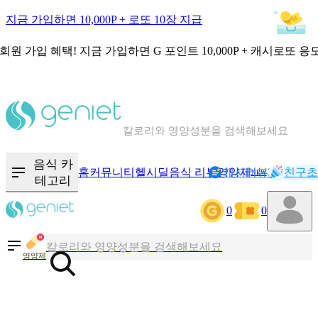
지금 가입하면 10,000P + 로또 10장 지급
회원 가입 혜택!
지금 가입하면
G 포인트 10,000P + 캐시로또 응
칼로리와 영양성분을 검색해보세요
혈당 · 다이어트 음식 검색해보세요
음식 카
홈
커뮤니티
헬시딜
음식 리뷰
영양제
캐시리뷰
기록
친구초
NEW
테고리
음식 · 영양제 리뷰를 찾아보세요
0
0
칼로리와 영양성분을 검색해보세요
영양제
혈당 · 다이어트 음식 검색해보세요
음식 · 영양제 리뷰를 찾아보세요