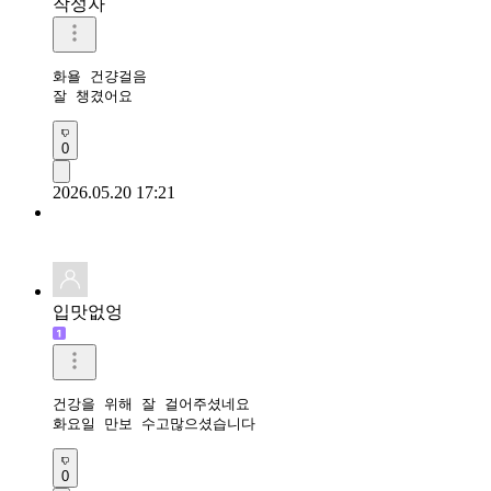
작성자
화욜 건걍걸음

잘 챙겼어요 
0
2026.05.20 17:21
입맛없엉
건강을 위해 잘 걸어주셨네요

화요일 만보 수고많으셨습니다
0