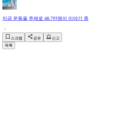
지금
운동
을 주제로
48.7만명
이 이야기 중
스크랩
공유
신고
목록