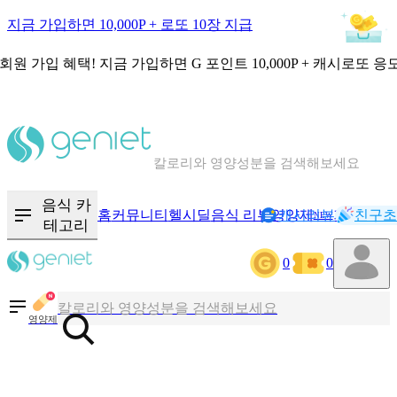
지금 가입하면 10,000P + 로또 10장 지급
회원 가입 혜택!
지금 가입하면
G 포인트 10,000P + 캐시로또 응
칼로리와 영양성분을 검색해보세요
혈당 · 다이어트 음식 검색해보세요
음식 · 영양제 리뷰를 찾아보세요
음식 카
홈
커뮤니티
헬시딜
음식 리뷰
영양제
캐시리뷰
기록
친구초
NEW
테고리
0
0
칼로리와 영양성분을 검색해보세요
혈당 · 다이어트 음식 검색해보세요
영양제
음식 · 영양제 리뷰를 찾아보세요