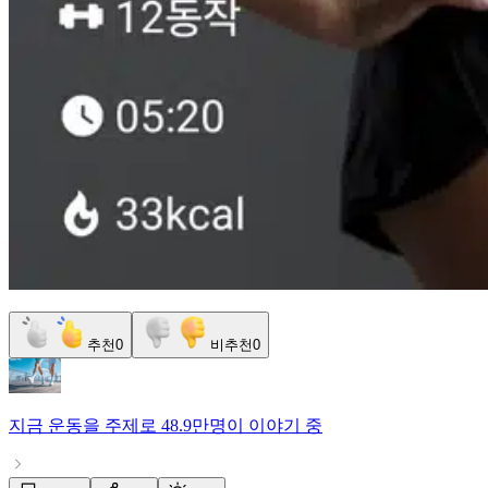
추천
0
비추천
0
지금
운동
을 주제로
48.9만명
이 이야기 중