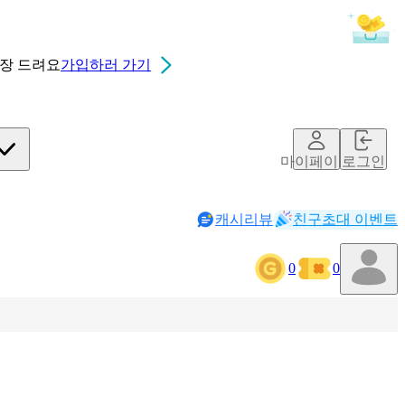
0장
드려요
가입하러 가기
마이페이지
로그인
캐시리뷰
친구초대 이벤트
0
0