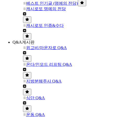
베스트 인기글 (명예의 전당)
캐시로또 명예의 전당
캐시로또 인증&수다
Q&A게시판
위고비/마운자로 Q&A
온다/인모드 리프팅 Q&A
지방분해주사 Q&A
식단 Q&A
운동 Q&A