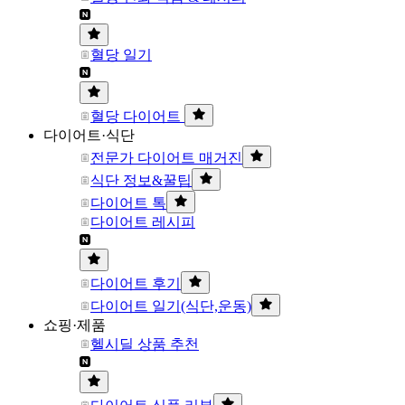
혈당 일기
혈당 다이어트
다이어트·식단
전문가 다이어트 매거진
식단 정보&꿀팁
다이어트 톡
다이어트 레시피
다이어트 후기
다이어트 일기(식단,운동)
쇼핑·제품
헬시딜 상품 추천