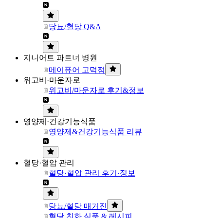
당뇨/혈당 Q&A
지니어트 파트너 병원
메이퓨어 고덕점
위고비·마운자로
위고비/마운자로 후기&정보
영양제·건강기능식품
영양제&건강기능식품 리뷰
혈당·혈압 관리
혈당·혈압 관리 후기·정보
당뇨/혈당 매거진
혈당 친화 식품 & 레시피