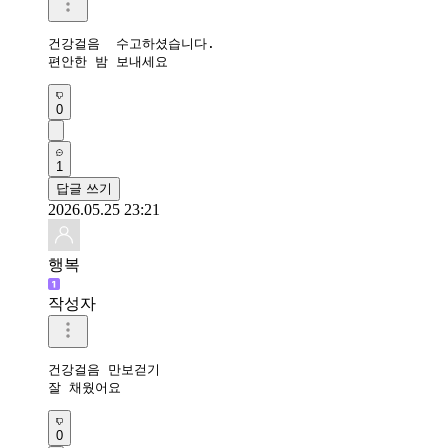
건강걸음  수고하셨습니다. 

편안한 밤 보내세요
0
1
답글 쓰기
2026.05.25 23:21
행복
작성자
건강걸음 만보걷기

잘 채웠어요 
0