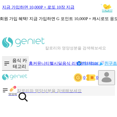
지금 가입하면 10,000P + 로또 10장 지급
회원 가입 혜택!
지금 가입하면
G 포인트 10,000P + 캐시로또 응
칼로리와 영양성분을 검색해보세요
혈당 · 다이어트 음식 검색해보세요
음식 카
홈
커뮤니티
헬시딜
음식 리뷰
영양제
캐시리뷰
기록
친구초
NEW
테고리
음식 · 영양제 리뷰를 찾아보세요
0
0
칼로리와 영양성분을 검색해보세요
영양제
혈당 · 다이어트 음식 검색해보세요
음식 · 영양제 리뷰를 찾아보세요