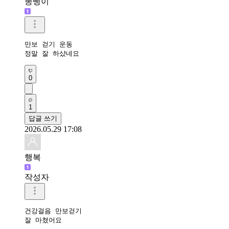
똥삥이
만보 걷기 운동

정말 잘 하샸네요 
0
1
답글 쓰기
2026.05.29 17:08
행복
작성자
건강걸음 만보걷기

잘 마쳤어요 