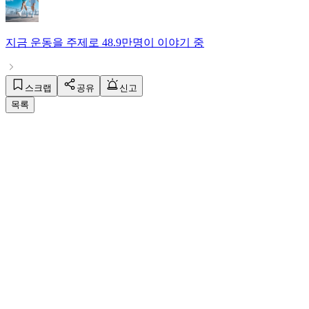
지금
운동
을 주제로
48.9만명
이 이야기 중
스크랩
공유
신고
목록