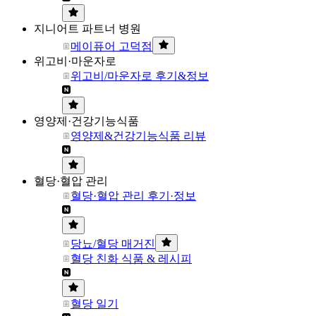
지니어트 파트너 병원
메이퓨어 고덕점
위고비·마운자로
위고비/마운자로 후기&정보
영양제·건강기능식품
영양제&건강기능식품 리뷰
혈당·혈압 관리
혈당·혈압 관리 후기·정보
당뇨/혈당 매거진
혈당 친화 식품 & 레시피
혈당 일기