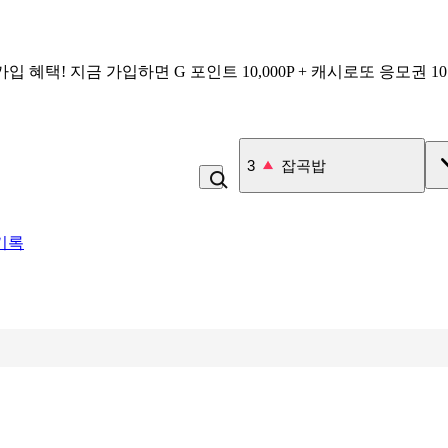
가입 혜택!
지금 가입하면
G 포인트 10,000P + 캐시로또 응모권 1
4
비_플레인 쿽
기록