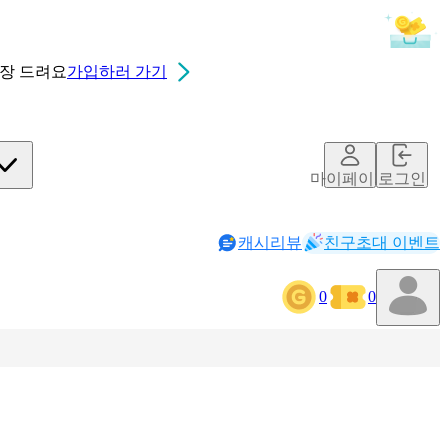
0장
드려요
가입하러 가기
마이페이지
로그인
캐시리뷰
친구초대 이벤트
0
0