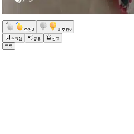
추천
0
비추천
0
스크랩
공유
신고
목록