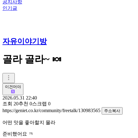
공지사항
인기글
자유이야기방
골라 골라~ 🍬
이건머야
2026.05.31 22:40
조회
20
추천
0
스크랩
0
https://geniet.co.kr/community/freetalk/130983565
주소복사
어떤 맛을 좋아할지 몰라
준비했어요 ㅋ