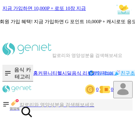
지금 가입하면 10,000P + 로또 10장 지급
회원 가입 혜택!
지금 가입하면
G 포인트 10,000P + 캐시로또 응
칼로리와 영양성분을 검색해보세요
혈당 · 다이어트 음식 검색해보세요
음식 카
홈
커뮤니티
헬시딜
음식 리뷰
영양제
캐시리뷰
기록
친구초
NEW
테고리
음식 · 영양제 리뷰를 찾아보세요
0
0
칼로리와 영양성분을 검색해보세요
영양제
혈당 · 다이어트 음식 검색해보세요
음식 · 영양제 리뷰를 찾아보세요