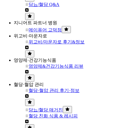
당뇨/혈당 Q&A
지니어트 파트너 병원
메이퓨어 고덕점
위고비·마운자로
위고비/마운자로 후기&정보
영양제·건강기능식품
영양제&건강기능식품 리뷰
혈당·혈압 관리
혈당·혈압 관리 후기·정보
당뇨/혈당 매거진
혈당 친화 식품 & 레시피