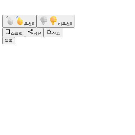
추천
0
비추천
0
스크랩
공유
신고
목록