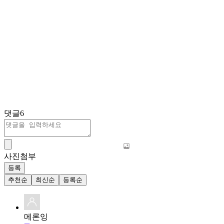
댓글
6
사진첨부
등록
추천순
최신순
등록순
메론잉