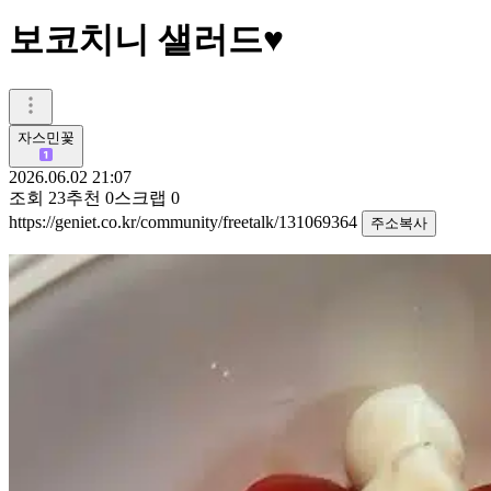
보코치니 샐러드♥️
자스민꽃
2026.06.02 21:07
조회
23
추천
0
스크랩
0
https://geniet.co.kr/community/freetalk/131069364
주소복사