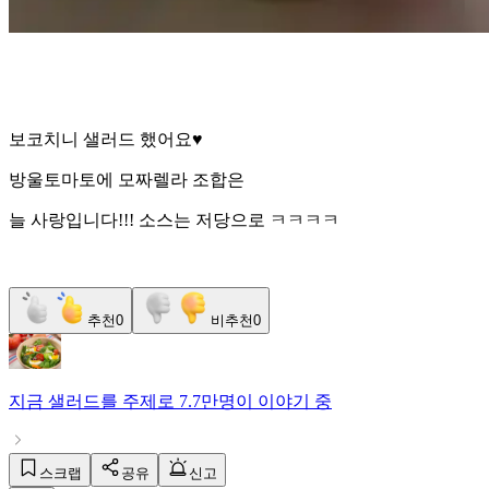
보코치니 샐러드 했어요♥️
방울토마토에 모짜렐라 조합은
늘 사랑입니다!!! 소스는 저당으로 ㅋㅋㅋㅋ
추천
0
비추천
0
지금
샐러드
를 주제로
7.7만명
이 이야기 중
스크랩
공유
신고