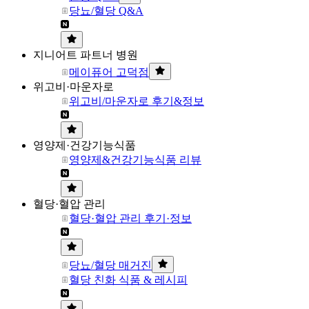
당뇨/혈당 Q&A
지니어트 파트너 병원
메이퓨어 고덕점
위고비·마운자로
위고비/마운자로 후기&정보
영양제·건강기능식품
영양제&건강기능식품 리뷰
혈당·혈압 관리
혈당·혈압 관리 후기·정보
당뇨/혈당 매거진
혈당 친화 식품 & 레시피