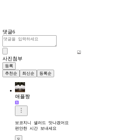
댓글
6
사진첨부
등록
추천순
최신순
등록순
애플짱
보코치니 샐러드 맛나겠어요 

편안한 시간 보내세요 