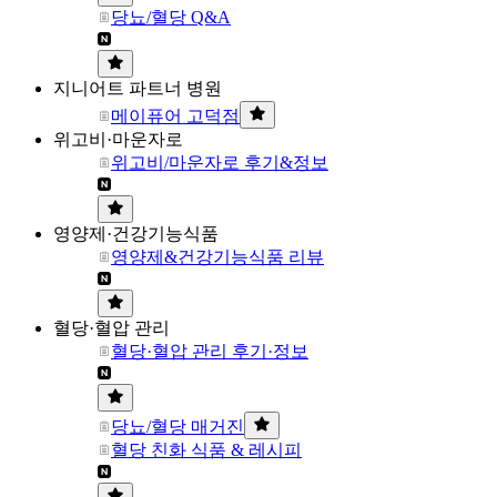
당뇨/혈당 Q&A
지니어트 파트너 병원
메이퓨어 고덕점
위고비·마운자로
위고비/마운자로 후기&정보
영양제·건강기능식품
영양제&건강기능식품 리뷰
혈당·혈압 관리
혈당·혈압 관리 후기·정보
당뇨/혈당 매거진
혈당 친화 식품 & 레시피