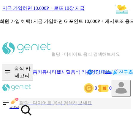
지금 가입하면 10,000P + 로또 10장 지급
회원 가입 혜택!
지금 가입하면
G 포인트 10,000P + 캐시로또 응
칼로리와 영양성분을 검색해보세요
혈당 · 다이어트 음식 검색해보세요
음식 · 영양제 리뷰를 찾아보세요
음식 카
홈
커뮤니티
헬시딜
음식 리뷰
영양제
캐시리뷰
기록
친구초
NEW
테고리
칼로리와 영양성분을 검색해보세요
0
0
혈당 · 다이어트 음식 검색해보세요
음식 · 영양제 리뷰를 찾아보세요
영양제