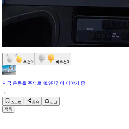
추천
0
비추천
0
지금
운동
을 주제로
48.9만명
이 이야기 중
스크랩
공유
신고
목록