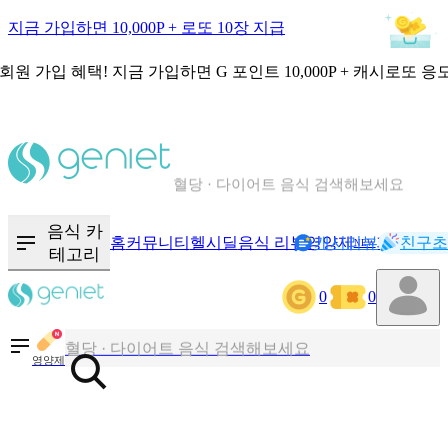
지금 가입하면 10,000P + 로또 10장 지급
회원 가입 혜택!
지금 가입하면
G 포인트 10,000P + 캐시로또 응
칼로리와 영양성분을 검색해보세요
혈당 · 다이어트 음식 검색해보세요
음식 · 영양제 리뷰를 찾아보세요
음식 카
홈
커뮤니티
헬시딜
음식 리뷰
영양제
캐시리뷰
기록
친구초
NEW
테고리
0
0
칼로리와 영양성분을 검색해보세요
혈당 · 다이어트 음식 검색해보세요
영양제
음식 · 영양제 리뷰를 찾아보세요