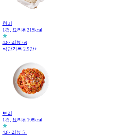
현미
1
컵, 요리된
215
kcal
4.8
· 리뷰
69
식단기록
2.9만+
보리
1
컵, 요리된
198
kcal
4.8
· 리뷰
51