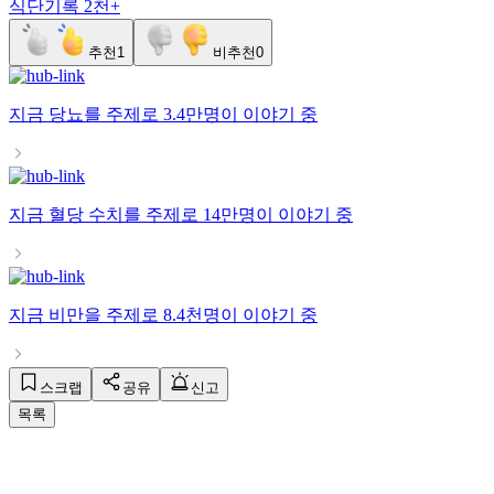
식단기록
2천+
추천
1
비추천
0
지금
당뇨
를 주제로
3.4만명
이 이야기 중
지금
혈당 수치
를 주제로
14만명
이 이야기 중
지금
비만
을 주제로
8.4천명
이 이야기 중
스크랩
공유
신고
목록