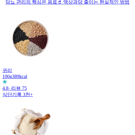
당뇨 관리의 핵심은 음료🥤 액상과당 줄이는 현실적인 방법
귀리
100
g
389
kcal
4.8
· 리뷰
75
식단기록
3천+