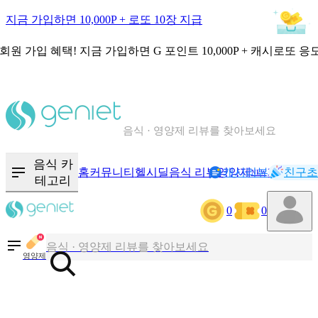
지금 가입하면 10,000P + 로또 10장 지급
회원 가입 혜택!
지금 가입하면
G 포인트 10,000P + 캐시로또 응
칼로리와 영양성분을 검색해보세요
혈당 · 다이어트 음식 검색해보세요
음식 · 영양제 리뷰를 찾아보세요
음식 카
홈
커뮤니티
헬시딜
음식 리뷰
영양제
캐시리뷰
기록
친구초
NEW
테고리
칼로리와 영양성분을 검색해보세요
0
0
혈당 · 다이어트 음식 검색해보세요
음식 · 영양제 리뷰를 찾아보세요
영양제