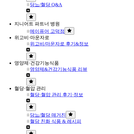
당뇨/혈당 Q&A
지니어트 파트너 병원
메이퓨어 고덕점
위고비·마운자로
위고비/마운자로 후기&정보
영양제·건강기능식품
영양제&건강기능식품 리뷰
혈당·혈압 관리
혈당·혈압 관리 후기·정보
당뇨/혈당 매거진
혈당 친화 식품 & 레시피