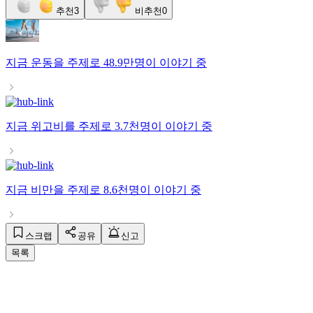
추천
3
비추천
0
지금
운동
을 주제로
48.9만명
이 이야기 중
지금
위고비
를 주제로
3.7천명
이 이야기 중
지금
비만
을 주제로
8.6천명
이 이야기 중
스크랩
공유
신고
목록