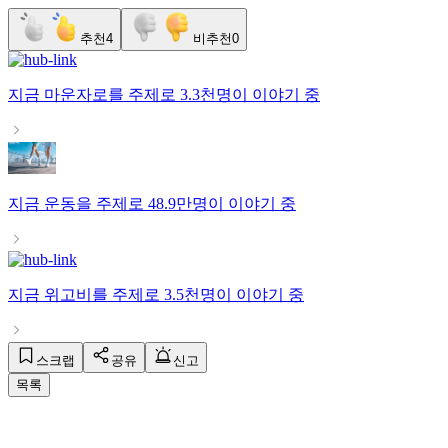
추천
4
비추천
0
지금
마운자로
를 주제로
3.3천명
이 이야기 중
지금
운동
을 주제로
48.9만명
이 이야기 중
지금
위고비
를 주제로
3.5천명
이 이야기 중
스크랩
공유
신고
목록