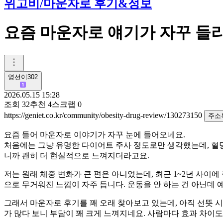
위고비/마운자로 후기&정보
요즘 마운자로 얘기가 자꾸 들
영선이302
2026.05.15 15:28
조회
32
추천
4
스크랩
0
https://geniet.co.kr/community/obesity-drug-review/130273150
주소
요즘 들어 마운자로 이야기가 자꾸 눈에 들어오네요.
처음에는 그냥 유명한 다이어트 주사 정도로만 생각했는데, 혈당
니까 괜히 더 현실적으로 느껴지더라고요.
저는 원래 체중 변화가 큰 편은 아니었는데, 최근 1~2년 사이
으로 무거워진 느낌이 자주 듭니다. 운동을 안 하는 건 아닌데
그래서 마운자로 후기를 꽤 오래 찾아보고 있는데, 아직 선뜻 시
가 많다 보니 부담이 꽤 크게 느껴지네요. 사람마다 효과 차이도 