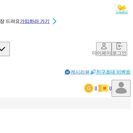
0장
드려요
가입하러 가기
마이페이지
로그인
캐시리뷰
친구초대 이벤트
0
0