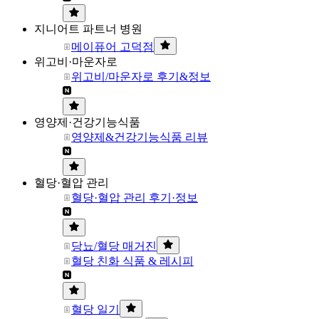
지니어트 파트너 병원
메이퓨어 고덕점
위고비·마운자로
위고비/마운자로 후기&정보
영양제·건강기능식품
영양제&건강기능식품 리뷰
혈당·혈압 관리
혈당·혈압 관리 후기·정보
당뇨/혈당 매거진
혈당 친화 식품 & 레시피
혈당 일기