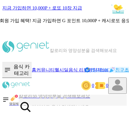
지금 가입하면 10,000P + 로또 10장 지급
회원 가입 혜택!
지금 가입하면
G 포인트 10,000P + 캐시로또 응
칼로리와 영양성분을 검색해보세요
혈당 · 다이어트 음식 검색해보세요
음식 카
홈
커뮤니티
헬시딜
음식 리뷰
영양제
캐시리뷰
기록
친구초
NEW
테고리
음식 · 영양제 리뷰를 찾아보세요
0
0
칼로리와 영양성분을 검색해보세요
영양제
혈당 · 다이어트 음식 검색해보세요
음식 · 영양제 리뷰를 찾아보세요