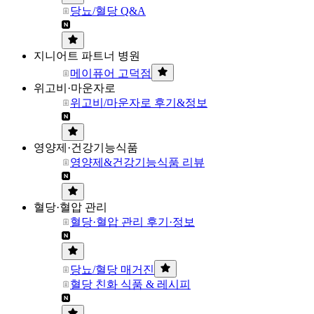
당뇨/혈당 Q&A
지니어트 파트너 병원
메이퓨어 고덕점
위고비·마운자로
위고비/마운자로 후기&정보
영양제·건강기능식품
영양제&건강기능식품 리뷰
혈당·혈압 관리
혈당·혈압 관리 후기·정보
당뇨/혈당 매거진
혈당 친화 식품 & 레시피