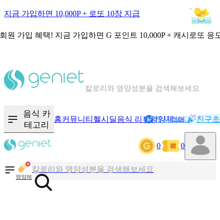
지금 가입하면 10,000P + 로또 10장 지급
회원 가입 혜택!
지금 가입하면
G 포인트 10,000P + 캐시로또 응
칼로리와 영양성분을 검색해보세요
혈당 · 다이어트 음식 검색해보세요
음식 · 영양제 리뷰를 찾아보세요
음식 카
홈
커뮤니티
헬시딜
음식 리뷰
영양제
캐시리뷰
기록
친구초
NEW
테고리
0
0
칼로리와 영양성분을 검색해보세요
혈당 · 다이어트 음식 검색해보세요
영양제
음식 · 영양제 리뷰를 찾아보세요