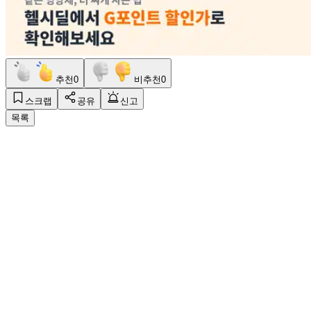
추천
0
비추천
0
스크랩
공유
신고
목록