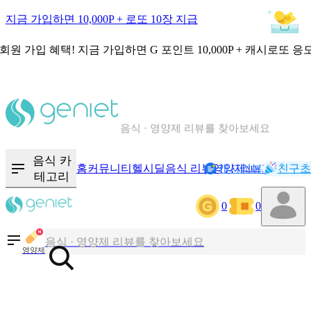
지금 가입하면 10,000P + 로또 10장 지급
회원 가입 혜택!
지금 가입하면
G 포인트 10,000P + 캐시로또 응
칼로리와 영양성분을 검색해보세요
혈당 · 다이어트 음식 검색해보세요
음식 카
홈
커뮤니티
헬시딜
음식 리뷰
영양제
캐시리뷰
기록
친구초
NEW
테고리
음식 · 영양제 리뷰를 찾아보세요
0
0
칼로리와 영양성분을 검색해보세요
영양제
혈당 · 다이어트 음식 검색해보세요
음식 · 영양제 리뷰를 찾아보세요