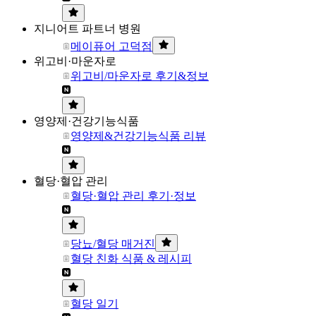
지니어트 파트너 병원
메이퓨어 고덕점
위고비·마운자로
위고비/마운자로 후기&정보
영양제·건강기능식품
영양제&건강기능식품 리뷰
혈당·혈압 관리
혈당·혈압 관리 후기·정보
당뇨/혈당 매거진
혈당 친화 식품 & 레시피
혈당 일기