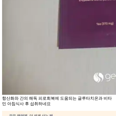
항산화와 간의 해독 피로회복에 도움되는 글루타치온과 비타
민 아침식사 후 섭취하네요