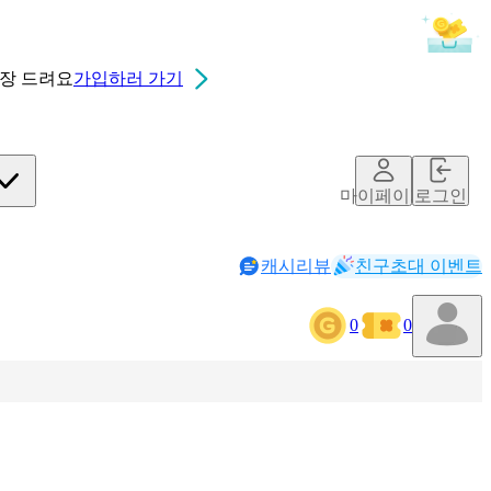
0장
드려요
가입하러 가기
마이페이지
로그인
캐시리뷰
친구초대 이벤트
0
0