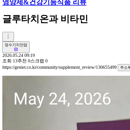
영양제&건강기능식품 리뷰
글루타치온과 비타민
정수기지안맘
2026.05.24 09:19
조회
13
추천
0
스크랩
0
https://geniet.co.kr/community/supplement_review/130655499
주소