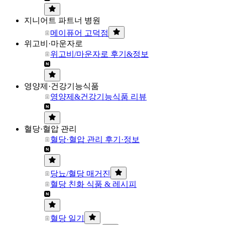
지니어트 파트너 병원
메이퓨어 고덕점
위고비·마운자로
위고비/마운자로 후기&정보
영양제·건강기능식품
영양제&건강기능식품 리뷰
혈당·혈압 관리
혈당·혈압 관리 후기·정보
당뇨/혈당 매거진
혈당 친화 식품 & 레시피
혈당 일기