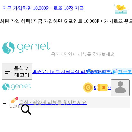
지금 가입하면 10,000P + 로또 10장 지급
회원 가입 혜택!
지금 가입하면
G 포인트 10,000P + 캐시로또 응
칼로리와 영양성분을 검색해보세요
혈당 · 다이어트 음식 검색해보세요
음식 카
홈
커뮤니티
헬시딜
음식 리뷰
영양제
캐시리뷰
기록
친구초
NEW
테고리
음식 · 영양제 리뷰를 찾아보세요
0
0
칼로리와 영양성분을 검색해보세요
영양제
혈당 · 다이어트 음식 검색해보세요
음식 · 영양제 리뷰를 찾아보세요