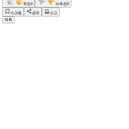
추천
0
비추천
0
스크랩
공유
신고
목록