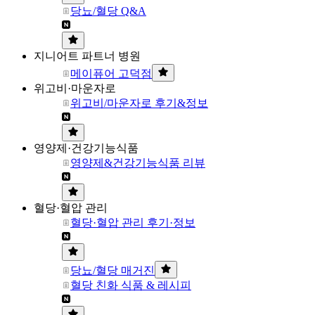
당뇨/혈당 Q&A
지니어트 파트너 병원
메이퓨어 고덕점
위고비·마운자로
위고비/마운자로 후기&정보
영양제·건강기능식품
영양제&건강기능식품 리뷰
혈당·혈압 관리
혈당·혈압 관리 후기·정보
당뇨/혈당 매거진
혈당 친화 식품 & 레시피