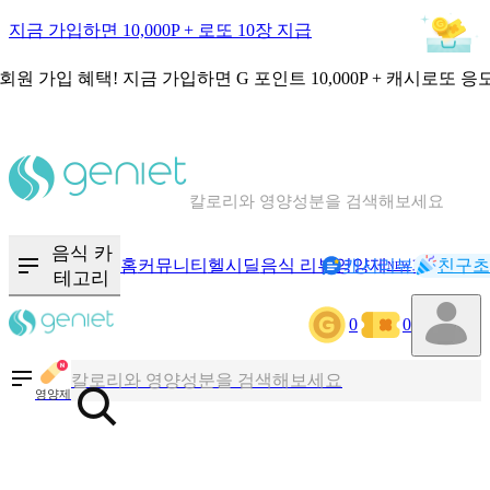
지금 가입하면 10,000P + 로또 10장 지급
회원 가입 혜택!
지금 가입하면
G 포인트 10,000P + 캐시로또 응
칼로리와 영양성분을 검색해보세요
혈당 · 다이어트 음식 검색해보세요
음식 · 영양제 리뷰를 찾아보세요
음식 카
홈
커뮤니티
헬시딜
음식 리뷰
영양제
캐시리뷰
기록
친구초
NEW
테고리
0
0
칼로리와 영양성분을 검색해보세요
혈당 · 다이어트 음식 검색해보세요
영양제
음식 · 영양제 리뷰를 찾아보세요