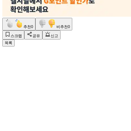
추천
0
비추천
0
스크랩
공유
신고
목록