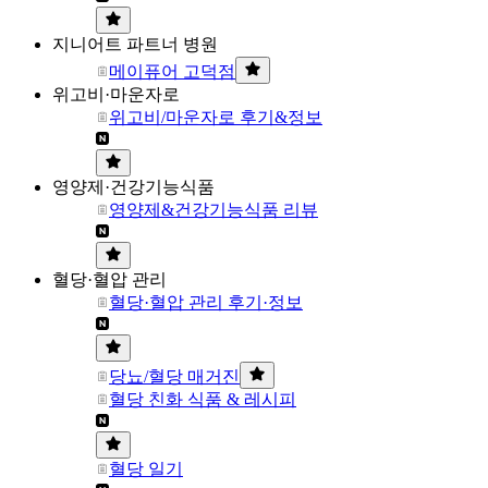
지니어트 파트너 병원
메이퓨어 고덕점
위고비·마운자로
위고비/마운자로 후기&정보
영양제·건강기능식품
영양제&건강기능식품 리뷰
혈당·혈압 관리
혈당·혈압 관리 후기·정보
당뇨/혈당 매거진
혈당 친화 식품 & 레시피
혈당 일기