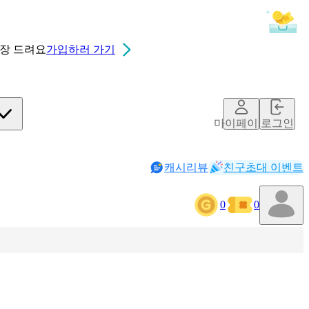
0장
드려요
가입하러 가기
마이페이지
로그인
캐시리뷰
친구초대 이벤트
0
0