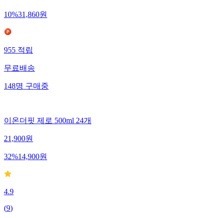
10
%
31,860
원
955
적립
무료배송
148
명
구매중
이온더핏 제로 500ml 24개
21,900
원
32
%
14,900
원
4.9
(
9
)