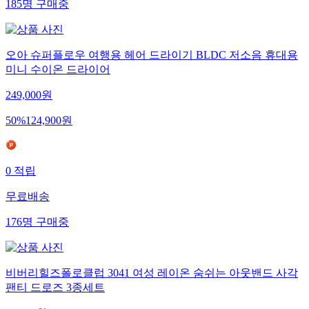
185
명
구매중
오아 슈퍼플로우 여행용 헤어 드라이기 BLDC 저소음 휴대용
미니 수이온 드라이어
249,000
원
50
%
124,900
원
0
적립
무료배송
176
명
구매중
비버리힐즈폴로클럽 3041 여성 레이온 숨쉬는 아웃밴드 사각
팬티 드로즈 3종세트