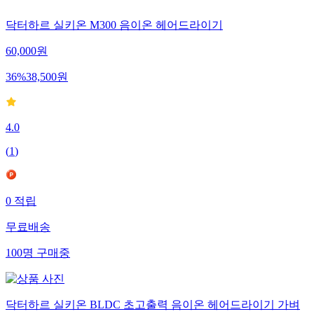
닥터하르 실키온 M300 음이온 헤어드라이기
60,000
원
36
%
38,500
원
4.0
(
1
)
0
적립
무료배송
100
명
구매중
닥터하르 실키온 BLDC 초고출력 음이온 헤어드라이기 가벼