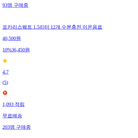
93
명
구매중
포카리스웨트 1.5리터 12개 수분충전 이온음료
40,500
원
10
%
36,450
원
4.7
(
5
)
1,093
적립
무료배송
203
명
구매중