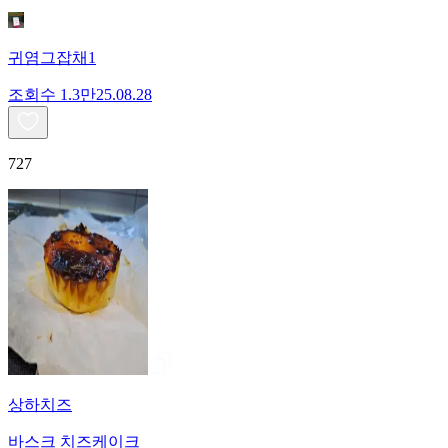
귀염그잡채1
조회수
1.3만
25.08.28
727
상하치즈
바스크 치즈케이크