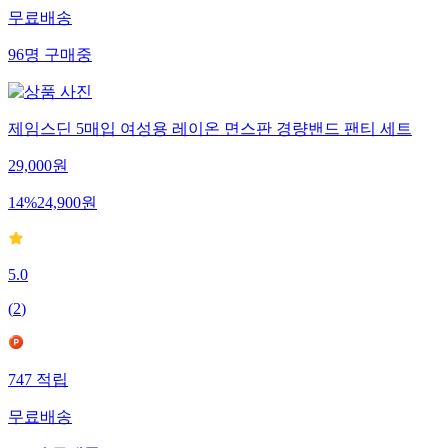
무료배송
96
명
구매중
제임스딘 5매입 여성용 레이온 면스판 경량밴드 팬티 세트
29,000
원
14
%
24,900
원
5.0
(
2
)
747
적립
무료배송