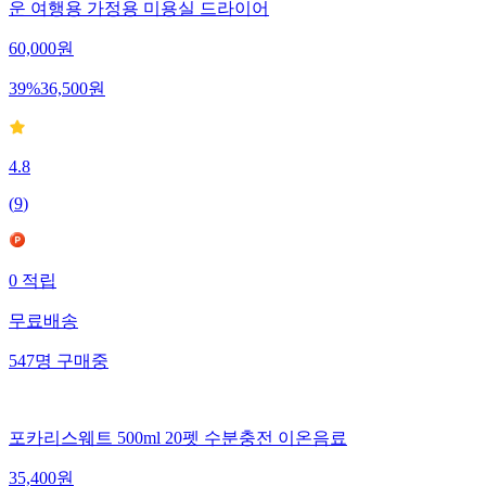
운 여행용 가정용 미용실 드라이어
60,000
원
39
%
36,500
원
4.8
(
9
)
0
적립
무료배송
547
명
구매중
포카리스웨트 500ml 20펫 수분충전 이온음료
35,400
원