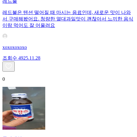
레드불
레드불은 텐션 떨어질 때 마시는 음료인데, 새로운 맛이 나와
서 구매해봤어요. 청량한 열대과일맛이 괜찮아서 느끼한 음식
이랑 먹어도 잘 어울려요
xoxoxoxoxo
조회수
49
25.11.28
0