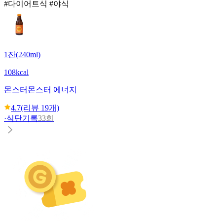
#다이어트식 #야식
1잔(240ml)
108kcal
몬스터
몬스터 에너지
4.7
(리뷰
19
개)
·
식단기록
33회