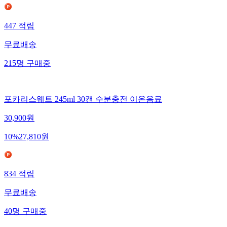
447
적립
무료배송
215
명
구매중
포카리스웨트 245ml 30캔 수분충전 이온음료
30,900
원
10
%
27,810
원
834
적립
무료배송
40
명
구매중