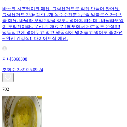
바스크 치즈케이크 예요. 그릭요거트로 직접 만들어 봤어요.
그릭요거트 250g 계란 2개 옥수수전분 2큰술 알룰로스 2~3큰
술 예요. 바닐라 오일 5방울 정도.. 넣어야 하는데.. 바닐라오일
이 도착전이라.. 우선 위 재료로 180도에서 20분정도 완성!!!!
냉동장고에 넣어두고 먹고 냉동실에 넣어놓고 먹어도 좋아요
~ 완전 건강식!! 다이어트식 예요.
지니5368308
조회수
2.8만
25.09.24
702