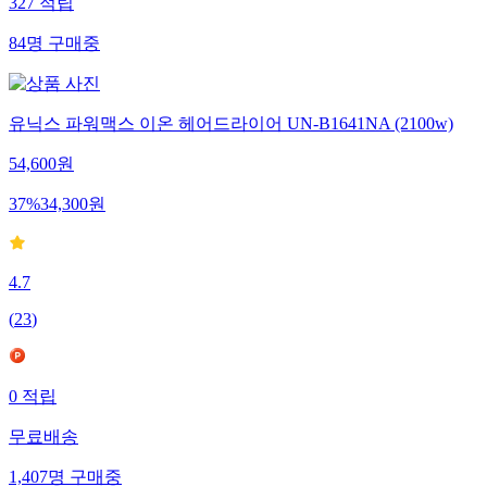
327
적립
84
명
구매중
유닉스 파워맥스 이온 헤어드라이어 UN-B1641NA (2100w)
54,600
원
37
%
34,300
원
4.7
(
23
)
0
적립
무료배송
1,407
명
구매중