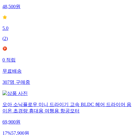
48,500
원
5.0
(
2
)
0
적립
무료배송
307
명
구매중
오아 소닉플로우 미니 드라이기 고속 BLDC 헤어 드라이어 음
이온 초경량 휴대용 여행용 항공모터
69,900
원
17
%
57,900
원