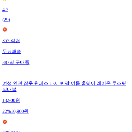
4.7
(
29
)
357
적립
무료배송
887
명
구매중
여성 인견 잠옷 원피스 나시 반팔 여름 홈웨어 레이온 루즈핏
실내복
13,900
원
22
%
10,900
원