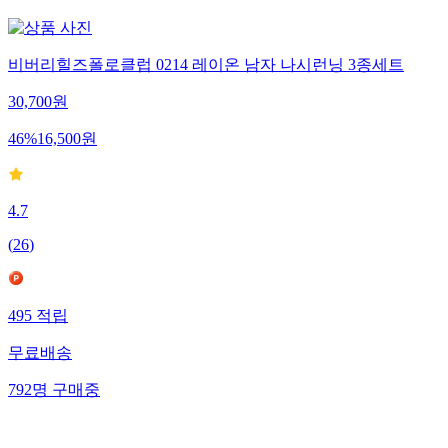
비버리힐즈폴로클럽 0214 레이온 남자 나시런닝 3종세트
30,700
원
46
%
16,500
원
4.7
(
26
)
495
적립
무료배송
792
명
구매중