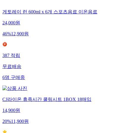
게토레이 런 600ml x 6개 스포츠음료 이온음료
24,000
원
46
%
12,900
원
387
적립
무료배송
6
명
구매중
CJ라이온 휴족시간 쿨링시트 1BOX 18매입
14,900
원
20
%
11,900
원