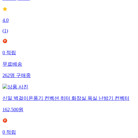
4.0
(
1
)
0
적립
무료배송
262
명
구매중
신일 벽걸이온풍기 컨벡션 히터 화장실 욕실 난방기 컨벡터
162,500
원
0
적립