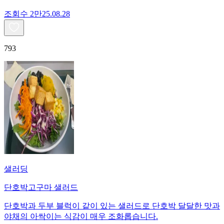
조회수
2만
25.08.28
793
샐러딩
단호박고구마 샐러드
단호박과 두부 블럭이 같이 있는 샐러드로 단호박 달달한 맛과
야채의 아싹이는 식감이 매우 조화롭습니다.