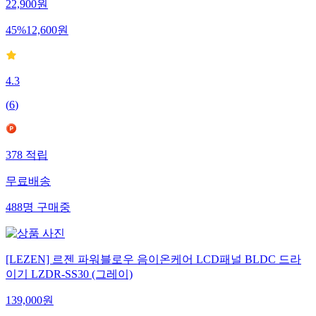
22,900
원
45
%
12,600
원
4.3
(
6
)
378
적립
무료배송
488
명
구매중
[LEZEN] 르젠 파워블로우 음이온케어 LCD패널 BLDC 드라
이기 LZDR-SS30 (그레이)
139,000
원