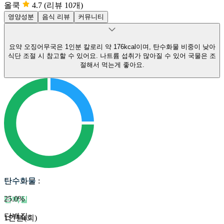
올쿡
4.7
(리뷰 10개)
영양성분
음식 리뷰
커뮤니티
요약
오징어무국은 1인분 칼로리 약 176kcal이며, 탄수화물 비중이 낮아
식단 조절 시 참고할 수 있어요.
나트륨 섭취가 많아질 수 있어 국물은 조
절해서 먹는게 좋아요.
탄수화물
탄수화물
:
25.0
%
단백질
단백질
:
1인분(회)