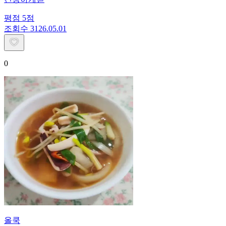
평점
5
점
조회수
31
26.05.01
0
올쿡