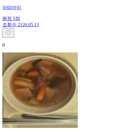
아따마미
평점
5
점
조회수
21
26.05.13
0