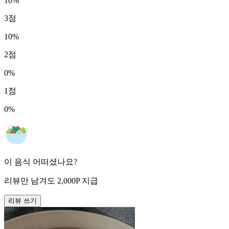
10
%
3
점
10
%
2
점
0
%
1
점
0
%
이 음식 어떠셨나요?
리뷰만 남겨도
2,000
P
지급
리뷰 쓰기