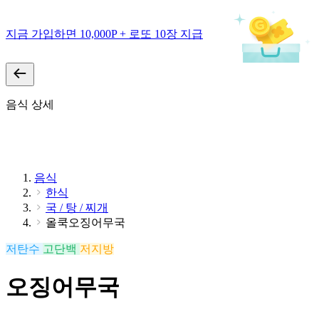
지금 가입하면 10,000P + 로또 10장 지급
음식 상세
음식
한식
국 / 탕 / 찌개
올쿡오징어무국
저탄수
고단백
저지방
오징어무국