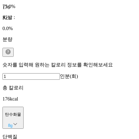
75.0
%
176
지방
:
Kcal
0.0
%
분량
숫자를 입력해 원하는 칼로리 정보를 확인해보세요
인분(회)
총 칼로리
176
kcal
탄수화물
8
g
단백질