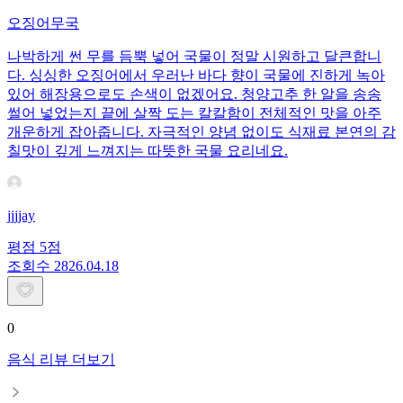
오징어무국
나박하게 썬 무를 듬뿍 넣어 국물이 정말 시원하고 달큰합니
다. 싱싱한 오징어에서 우러난 바다 향이 국물에 진하게 녹아
있어 해장용으로도 손색이 없겠어요. 청양고추 한 알을 송송
썰어 넣었는지 끝에 살짝 도는 칼칼함이 전체적인 맛을 아주
개운하게 잡아줍니다. 자극적인 양념 없이도 식재료 본연의 감
칠맛이 깊게 느껴지는 따뜻한 국물 요리네요.
jjjjay
평점
5
점
조회수
28
26.04.18
0
음식 리뷰 더보기