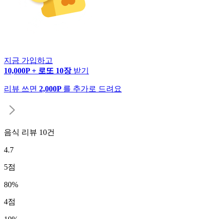
지금 가입하고
10,000P + 로또 10장
받기
리뷰 쓰면
2,000P
를 추가로 드려요
음식 리뷰
10
건
4.7
5
점
80
%
4
점