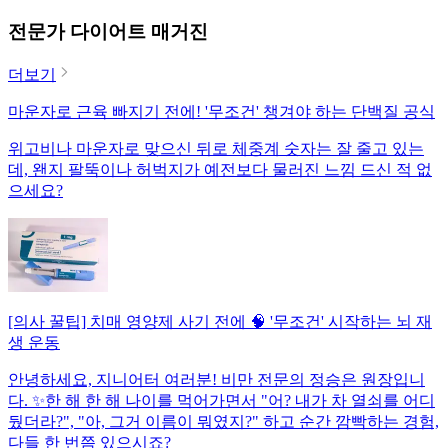
전문가 다이어트 매거진
더보기
마운자로 근육 빠지기 전에! '무조건' 챙겨야 하는 단백질 공식
위고비나 마운자로 맞으신 뒤로 체중계 숫자는 잘 줄고 있는
데, 왠지 팔뚝이나 허벅지가 예전보다 물러진 느낌 드신 적 없
으세요?
[의사 꿀팁] 치매 영양제 사기 전에 🧠 '무조건' 시작하는 뇌 재
생 운동
안녕하세요, 지니어터 여러분! 비만 전문의 정승은 원장입니
다. ✨한 해 한 해 나이를 먹어가면서 "어? 내가 차 열쇠를 어디
뒀더라?", "아, 그거 이름이 뭐였지?" 하고 순간 깜빡하는 경험,
다들 한 번쯤 있으시죠?