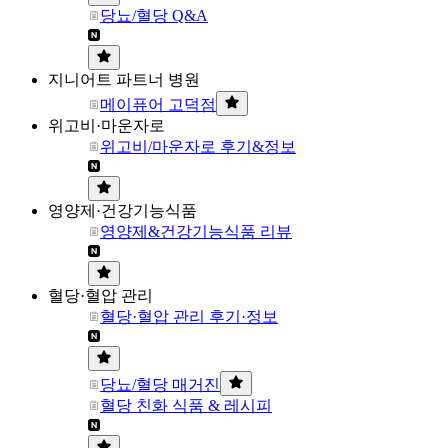
당뇨/혈당 Q&A
지니어트 파트너 병원
메이퓨어 고덕점
위고비·마운자로
위고비/마운자로 후기&정보
영양제·건강기능식품
영양제&건강기능식품 리뷰
혈당·혈압 관리
혈당·혈압 관리 후기·정보
당뇨/혈당 매거진
혈당 친화 식품 & 레시피