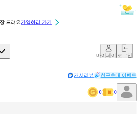
0장
드려요
가입하러 가기
마이페이지
로그인
캐시리뷰
친구초대 이벤트
0
0