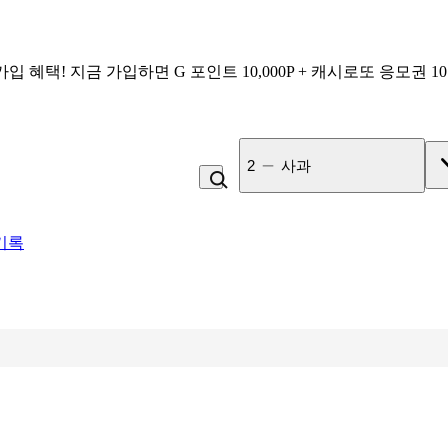
가입 혜택!
지금 가입하면
G 포인트 10,000P + 캐시로또 응모권 1
3
잡곡밥
기록