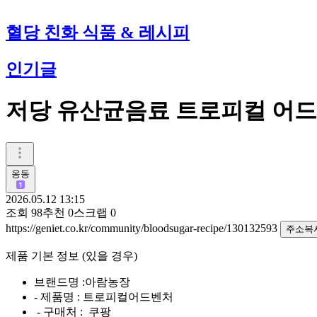
혈당 친화 식품 & 레시피
인기글
저당 유산균음료 트로피컬 어
옹동
2026.05.12 13:15
조회
98
추천
0
스크랩
0
https://geniet.co.kr/community/bloodsugar-recipe/130132593
주소복
제품 기본 정보 (있을 경우)
브랜드명 :아람농장
- 제품명 : 트로피컬어드벤처
- 구매처 : 쿠팡